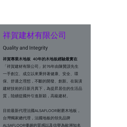
祥賀建材有限公司
祥賀建材有限公司
Quality and Integrity
祥賀專業木地板 40年的木地板經驗最實在
「祥賀建材有限公司」於76年由陳贊謨先生
一手創立、成立以來秉持著健康、安全、環
保、舒適之理想，不斷的開發、創新。在裝潢
建材技術的日新月異下，為提昇居住的生活品
質，陸續從國外引進新穎，高級建材。
目前最新代理法國ALSAFLOOR耐磨木地板，
台灣獨家總代理，法國地板的領先品牌
ALSAFLOOR優越的質感以及信譽為歐洲知名